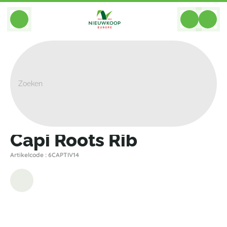
BACK
Home
>
Plantenbakken
>
Capi
>
Nature Rib
>
Capi Roots Rib
Capi Roots Rib
Artikelcode : 6CAPTIV14