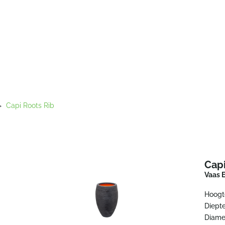
>
Capi Roots Rib
Capi
Vaas 
Hoogt
Diepte
Diame