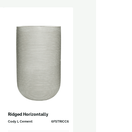
Ridged Horizontally
Cody L Cement
6FSTRICC6