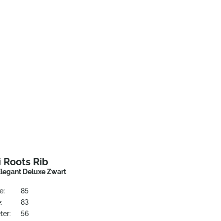
 Roots Rib
Elegant Deluxe Zwart
e:
85
:
83
ter:
56