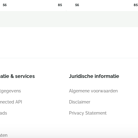
56
85
56
85
atie & services
Juridische informatie
tgegevens
Algemene voorwaarden
nected API
Disclaimer
ads
Privacy Statement
aten