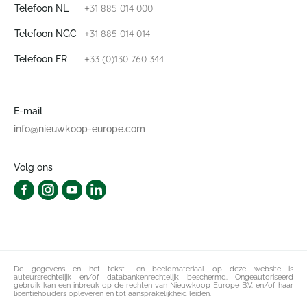
+31 885 014 000
Telefoon NL
+31 885 014 014
Telefoon NGC
+33 (0)130 760 344
Telefoon FR
E-mail
info@nieuwkoop-europe.com
Volg ons
De gegevens en het tekst- en beeldmateriaal op deze website is
auteursrechtelijk en/of databankenrechtelijk beschermd. Ongeautoriseerd
gebruik kan een inbreuk op de rechten van Nieuwkoop Europe B.V. en/of haar
licentiehouders opleveren en tot aansprakelijkheid leiden.