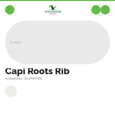
BACK
Home
>
Plantenbakken
>
Capi
>
Nature Rib
>
Capi Roots Rib
Capi Roots Rib
Artikelcode : 6CAPWTR32