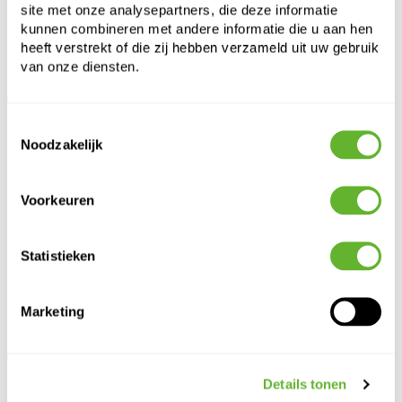
site met onze analysepartners, die deze informatie
kunnen combineren met andere informatie die u aan hen
heeft verstrekt of die zij hebben verzameld uit uw gebruik
van onze diensten.
Toestemmingsselectie
Noodzakelijk
Alternatieve producten
Voorkeuren
Statistieken
Marketing
Details tonen
Capi Roots
Capi
Capi
Capi