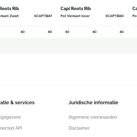
Roots Rib
Capi Roots Rib
Ca
erkant Zwart
6CAPTIB47
Pot Vierkant Ivoor
6CAPTIB40
Po
40
40
40
40
40
atie & services
Juridische informatie
tgegevens
Algemene voorwaarden
nected API
Disclaimer