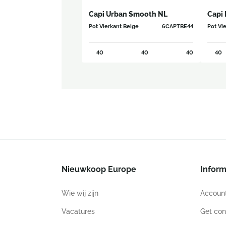
Capi Urban Smooth NL
Capi 
Pot Vierkant Beige
6CAPTBE44
Pot Vi
40
40
40
40
Nieuwkoop Europe
Inform
Wie wij zijn
Accoun
Vacatures
Get con