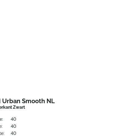
i Urban Smooth NL
erkant Zwart
e:
40
e:
40
te:
40