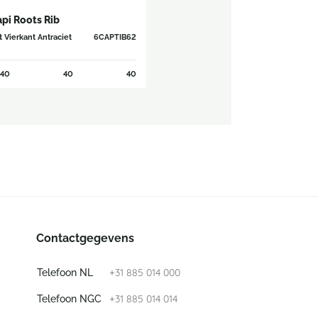
pi Roots Rib
t Vierkant Antraciet
6CAPTIB62
40
40
40
Contactgegevens
+31 885 014 000
Telefoon NL
+31 885 014 014
Telefoon NGC