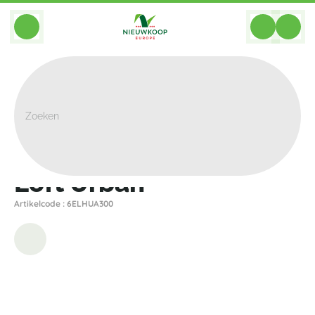
BACK
Home
>
Plantenbakken
>
Elho
>
Loft Urban
>
Loft Urban
Loft Urban
Artikelcode : 6ELHUA300