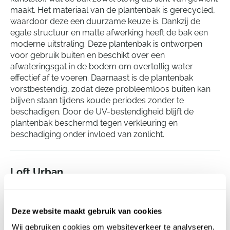
maakt. Het materiaal van de plantenbak is gerecycled,
waardoor deze een duurzame keuze is. Dankzij de
egale structuur en matte afwerking heeft de bak een
moderne uitstraling. Deze plantenbak is ontworpen
voor gebruik buiten en beschikt over een
afwateringsgat in de bodem om overtollig water
effectief af te voeren. Daarnaast is de plantenbak
vorstbestendig, zodat deze probleemloos buiten kan
blijven staan tijdens koude periodes zonder te
beschadigen. Door de UV-bestendigheid blijft de
plantenbak beschermd tegen verkleuring en
beschadiging onder invloed van zonlicht.
Loft Urban
Round Anthracite
Hoogte:
26
Deze website maakt gebruik van cookies
Diepte:
22
Diameter:
29
Wij gebruiken cookies om websiteverkeer te analyseren.