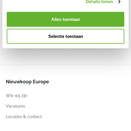
Details tonen
Loft
Loft Urban
Loft
Palermo
Urban
Urban
Round
Pot Grey
Alles toestaan
Pistachio
6TS171741
Round
Round
Green
White
Warm Grey
6ELHUX300
6ELHUW300
6ELHUG300
Selectie toestaan
29
26
29
26
29
26
30
28
Nieuwkoop Europe
Wie wij zijn
Vacatures
Locaties & contact