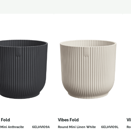
 Fold
Vibes Fold
Vi
Mini Anthracite
6ELHVI09A
Round Mini Linen White
6ELHVI09L
Ro