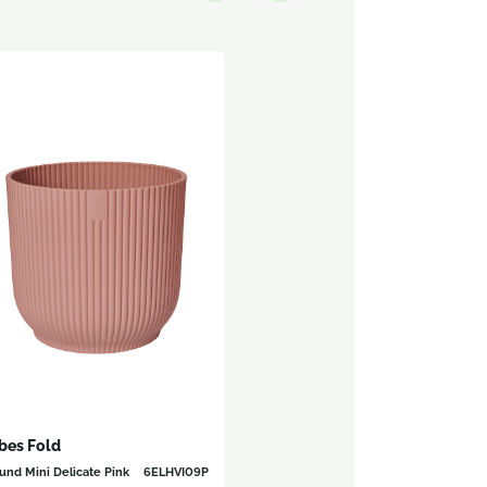
bes Fold
und Mini Delicate Pink
6ELHVI09P