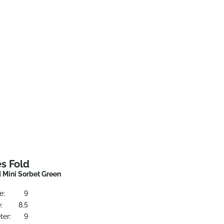
s Fold
 Mini Sorbet Green
e:
9
:
8.5
ter:
9