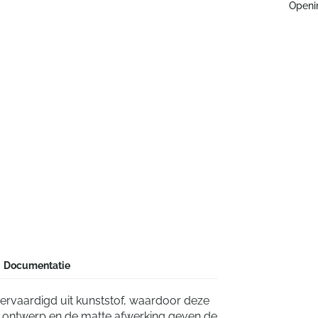
Openi
Documentatie
 vervaardigd uit kunststof, waardoor deze
lde ontwerp en de matte afwerking geven de