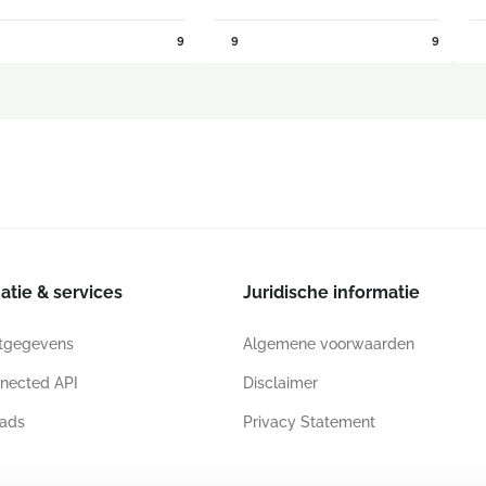
9
9
9
atie & services
Juridische informatie
tgegevens
Algemene voorwaarden
nected API
Disclaimer
ads
Privacy Statement