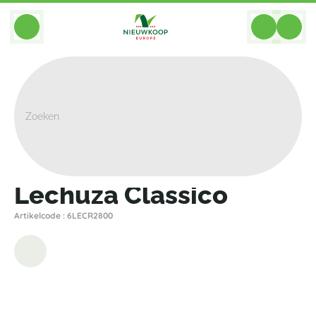
BACK
Home
>
Plantenbakken
>
Lechuza
>
Premium
>
Lechuza Classico
Lechuza Classico
Artikelcode : 6LECR2800