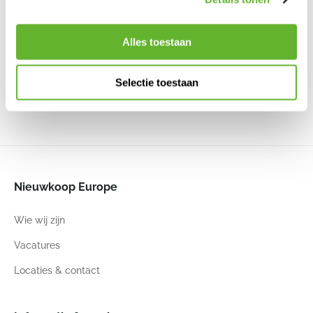
Classico
Classico
Color
Classico
Color 28
Classico
Color Eco
Antraciet
LS 28
28
Metallic
All Inclusive
6LECR2801
Alles toestaan
Set
All Inclusive
All Inclusive
Zandbruin
Set Zandbruin
Set Licht Grijs
6LEC13193
6LEC14272
6LEC18920
Selectie toestaan
28
26
28
26
28
26
28
26
Nieuwkoop Europe
Wie wij zijn
Vacatures
Locaties & contact