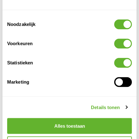
Toestemmingsselectie
Noodzakelijk
Voorkeuren
Statistieken
Baq
Baq
Dual Top
Baq
Naturescast
Timeless
/
Nucast
Marketing
Sphere
Kameleon
Cylinder
Cylinder
Regular
Natural (met
Elephant
Structuur
inzetbak)
Grey (met
6TOP00010
Globe
6NACNAC04
inzetbak)
6TIMG5748
6NUCCEG38
Details tonen
38
40
57
48
43
40
38
40
Alles toestaan