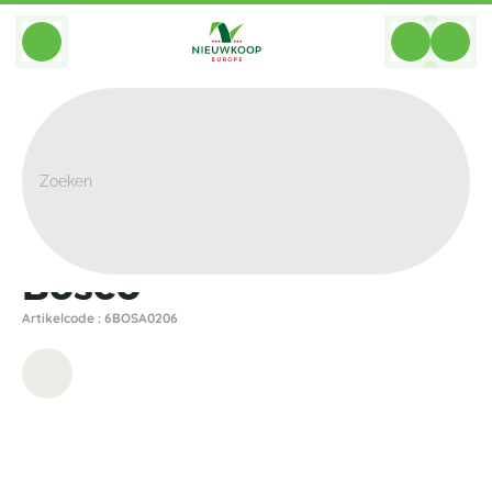
BACK
Home
>
Plantenbakken
>
Plantinum
>
Bosco
>
Bosco
Bosco
Artikelcode : 6BOSA0206