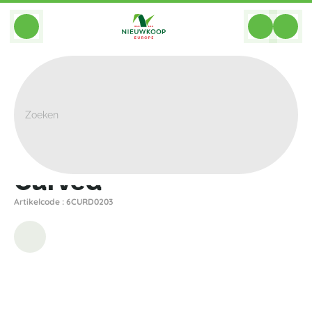
BACK
Home
>
Plantenbakken
>
Plantinum
>
Curved
>
Curved
Curved
Artikelcode : 6CURD0203