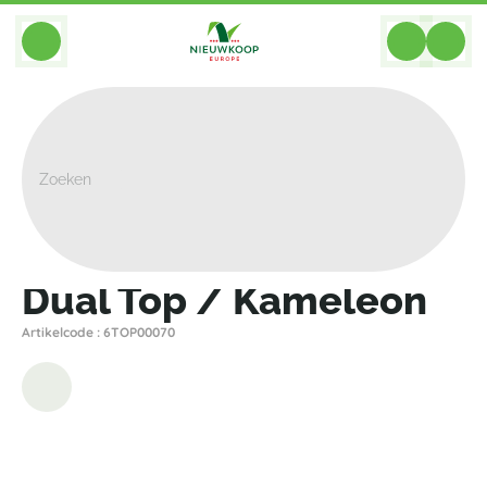
BACK
Home
>
Plantenbakken
>
Plantinum
>
Top
>
Dual Top / Kameleon
Dual Top / Kameleon
Artikelcode : 6TOP00070