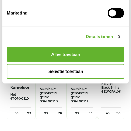
Marketing
Details tonen
Alles toestaan
Selectie toestaan
Dual Top
Alure
Alure
Plain
/
Conica
Conica
Partner
Kameleon
Black Shiny
Aluminium
Aluminium
6ZWGPA105
geborsteld
geborsteld
Mat
gelakt
gelakt
6TOP00310
6SALCG710
6SALCG711
50
93
39
78
39
99
46
90