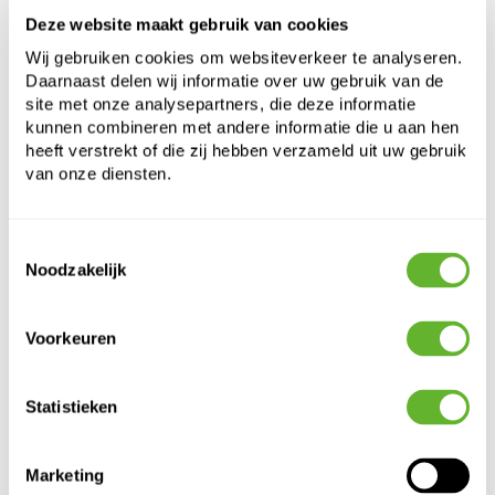
Deze website maakt gebruik van cookies
Hoogte:
37
Lengte:
37
Wij gebruiken cookies om websiteverkeer te analyseren.
Daarnaast delen wij informatie over uw gebruik van de
Breedte:
37
site met onze analysepartners, die deze informatie
Diepte:
36
kunnen combineren met andere informatie die u aan hen
Opening:
32
heeft verstrekt of die zij hebben verzameld uit uw gebruik
van onze diensten.
Toestemmingsselectie
Noodzakelijk
Voorkeuren
Alternatieve producten
Statistieken
Marketing