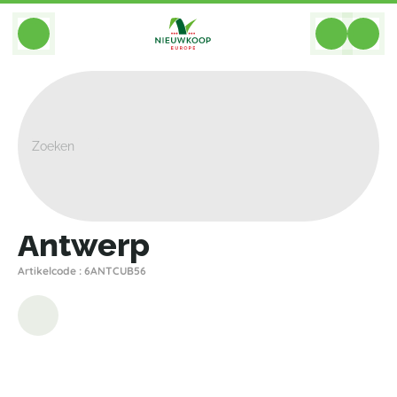
BACK
Home
>
Plantenbakken
>
Private Label
>
Antwerp
>
Antwerp
Antwerp
Artikelcode : 6ANTCUB56