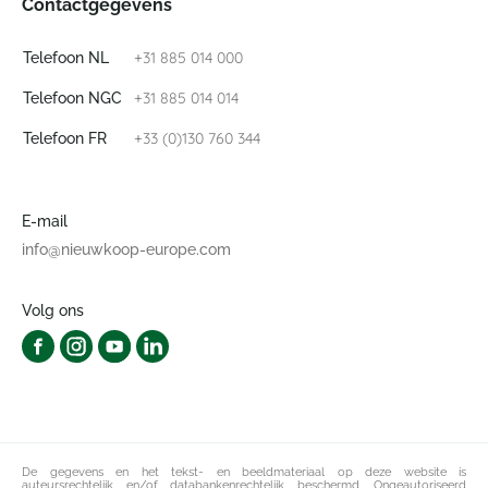
Contactgegevens
+31 885 014 000
Telefoon NL
+31 885 014 014
Telefoon NGC
+33 (0)130 760 344
Telefoon FR
E-mail
info@nieuwkoop-europe.com
Volg ons
De gegevens en het tekst- en beeldmateriaal op deze website is
auteursrechtelijk en/of databankenrechtelijk beschermd. Ongeautoriseerd