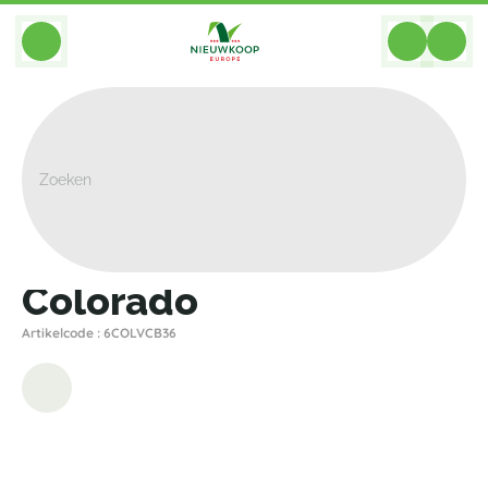
BACK
Home
>
Plantenbakken
>
Private Label
>
Colorado
>
Colorado
Colorado
Artikelcode : 6COLVCB36