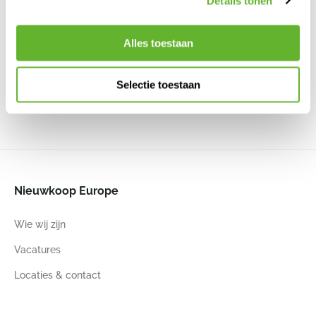
Details tonen
Colorado
Mineral
Lechuza
Lechuza
Puro Color
Puro Color
Vase Terra
Fleuri S
50
50
Dark
Travertine
Alles toestaan
6COLVTE35
Beige
All Inclusive
All Inclusive
6FSTMI010
Set Zandbruin
Set Wit
6LEC13348
6LECPU500
Selectie toestaan
49
45
46
46
50
39
50
39
Nieuwkoop Europe
Wie wij zijn
Vacatures
Locaties & contact