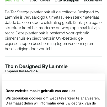
Beschrijving
Specificaties
Eigenschappen
Documentatie
De Ter Steege plantenbak uit de collectie Designed by
Lammie is vervaardigd uit metaal, een sterk materiaal
dat de bak een stoere uitstraling geeft. Dankzij de egale
structuur komt het moderne ontwerp optimaal tot zijn
recht. Deze plantenbak is bestemd voor gebruik
binnenshuis en biedt met zijn UV-bestendige
eigenschappen bescherming tegen verkleuring en
beschadiging door zonlicht.
Thom Designed By Lammie
Emperor Rose Rouge
Hoogte:
69
Diepte:
68
Deze website maakt gebruik van cookies
Diameter:
44
Opening:
33
Wij gebruiken cookies om websiteverkeer te analyseren.
Daarnaast delen wij informatie over uw gebruik van de