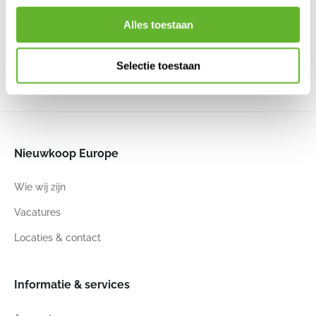
Partner
Fleuri High M
Klax L Black
Klax L Grey
Sepia
Travertine
6FSTRKLB80
6FSTRKLG80
6SEPVS725
Beige
Alles toestaan
6FSTMI016
41
69
55
68
40
80
40
80
Selectie toestaan
Nieuwkoop Europe
Wie wij zijn
Vacatures
Locaties & contact
Informatie & services