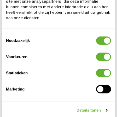
site met onze analysepartners, die deze informatie
kunnen combineren met andere informatie die u aan hen
heeft verstrekt of die zij hebben verzameld uit uw gebruik
van onze diensten.
Toestemmingsselectie
Noodzakelijk
Alternatieve producten
Voorkeuren
Statistieken
Marketing
Details tonen
Plain
Mineral
Fiberstone
Fiberstone