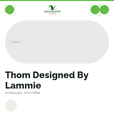
BACK
Home
>
Plantenbakken
>
Ter Steege
>
Designed By Lammie
>
Thom Designed By Lammie
Thom Designed By
Lammie
Artikelcode : 6TH173096