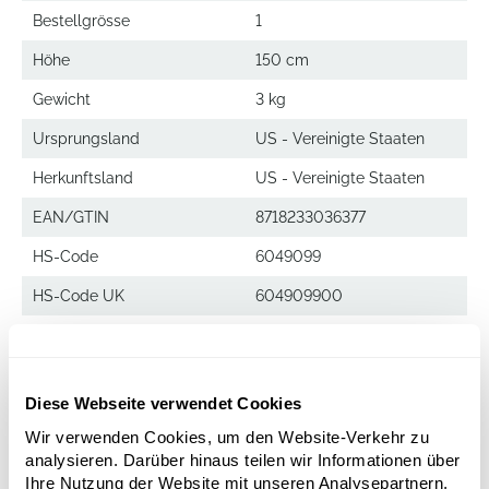
Bestellgrösse
1
Höhe
150 cm
Gewicht
3 kg
Ursprungsland
US - Vereinigte Staaten
Herkunftsland
US - Vereinigte Staaten
EAN/GTIN
8718233036377
HS-Code
6049099
HS-Code UK
604909900
Decowood
Diese Webseite verwendet Cookies
Manzanita sandblasted
Wir verwenden Cookies, um den Website-Verkehr zu
Höhe:
150
analysieren. Darüber hinaus teilen wir Informationen über
Ihre Nutzung der Website mit unseren Analysepartnern,