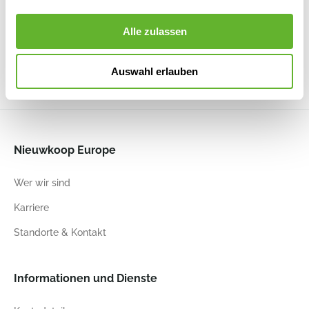
Ghostwood
Ghostwood
Ghostwood
Manzanita
sandblasted
raw
sandblasted
Braun
Alle zulassen
6DECDT230
6DECDTG17
6DECDT220
6DECDT055
150
170
125
150
Auswahl erlauben
Nieuwkoop Europe
Wer wir sind
Karriere
Standorte & Kontakt
Informationen und Dienste