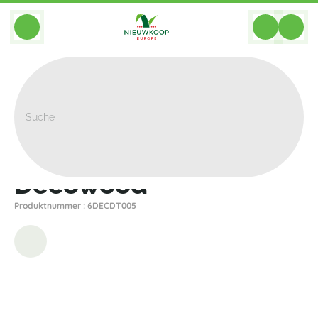
BACK
Home
>
Dekoration
>
Decowood
>
Decowood
Decowood
Produktnummer : 6DECDT005