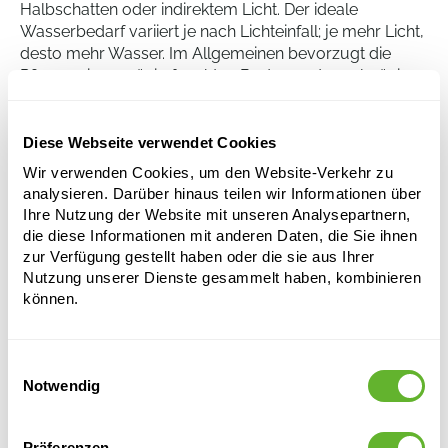
Halbschatten oder indirektem Licht. Der ideale
Wasserbedarf variiert je nach Lichteinfall; je mehr Licht,
desto mehr Wasser. Im Allgemeinen bevorzugt die
Pflanze einen mäßig feuchten Boden und regelmäßiges
Düngen während der Wachstumsphasen ist vorteilhaft.
Extreme Hitze, kalte Temperaturen und zu viel Wasser
sollten jedoch vermieden werden, um Wurzelfäule zu
Diese Webseite verwendet Cookies
verhindern.
Wir verwenden Cookies, um den Website-Verkehr zu
analysieren. Darüber hinaus teilen wir Informationen über
Ihre Nutzung der Website mit unseren Analysepartnern,
Aspidistra elatior
die diese Informationen mit anderen Daten, die Sie ihnen
zur Verfügung gestellt haben oder die sie aus Ihrer
Tuff
Nutzung unserer Dienste gesammelt haben, kombinieren
Höhe:
70
können.
Breite:
30
Topfgröße:
15/19
Einwilligungsauswahl
Notwendig
Dieses Produkt ist nicht mehr verfügbar
Präferenzen