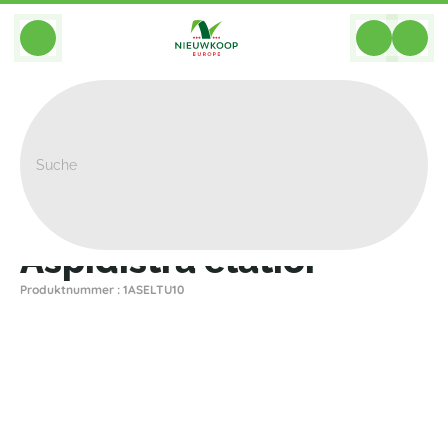
BACK
Home
>
Pflanzen
>
Andere Pflanzen
>
Aspidistra Elatior
Aspidistra elatior
Produktnummer : 1ASELTU10