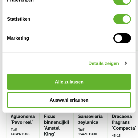
Statistiken
Alternative Produkte
Marketing
Details zeigen
Alle zulassen
Auswahl erlauben
Aglaonema
Ficus
Sansevieria
Dracaena
'Pavo real'
binnendijkii
zeylanica
fragrans
'Amstel
'Compacta'
Tuff
Tuff
King'
1AGPRTU18
1SAZETU30
45-15