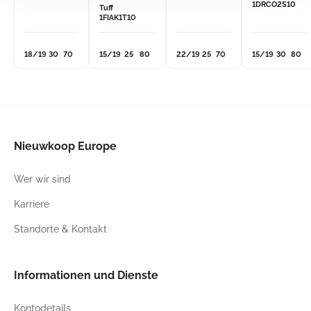
1DRCO2S10
Tuff
1FIAK1T10
18/19
30
70
15/19
25
80
22/19
25
70
15/19
30
80
Nieuwkoop Europe
Wer wir sind
Karriere
Standorte & Kontakt
Informationen und Dienste
Kontodetails