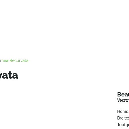
rnea Recurvata
vata
Bea
Verzw
Höhe:
Breite
Topfg