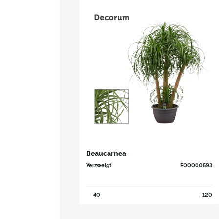
Beaucarnea
Verzweigt
F00000593
40
120