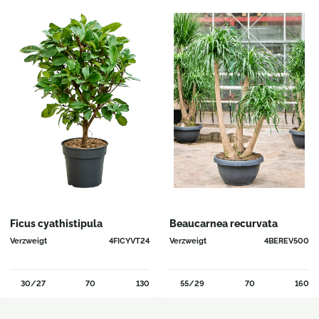
Ficus cyathistipula
Beaucarnea recurvata
Verzweigt
4FICYVT24
Verzweigt
4BEREV500
30/27
70
130
55/29
70
160