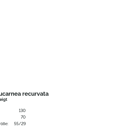
ucarnea recurvata
eigt
130
:
70
röße:
55/29