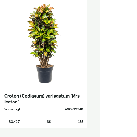
Croton (Codiaeum) variegatum 'Mrs.
Iceton'
Verzweigt
4COICVT48
30/27
65
155