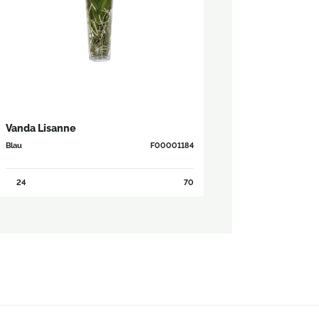
Vanda Lisanne
Blau
F00001184
24
70