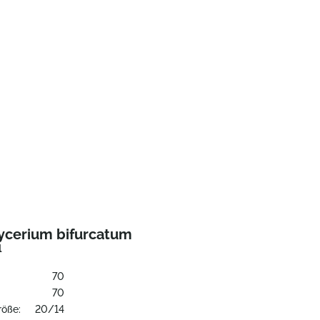
tycerium bifurcatum
l
70
:
70
röße:
20/14