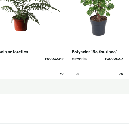
onia antarctica
Polyscias 'Balfouriana'
F00002349
Verzweigt
F00005017
70
19
70