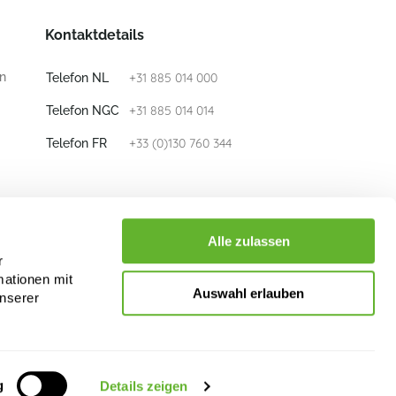
Kontaktdetails
n
+31 885 014 000
Telefon NL
+31 885 014 014
Telefon NGC
+33 (0)130 760 344
Telefon FR
E-mail
info@nieuwkoop-europe.com
Alle zulassen
r
mationen mit
Folge uns
Auswahl erlauben
unserer
g
Details zeigen
rletzung der Rechte von Nieuwkoop Europe B.V. und/oder ihrer