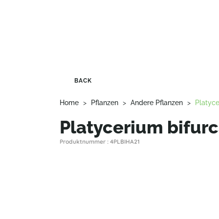
BACK
Home
>
Pflanzen
>
Andere Pflanzen
>
Platyc
Platycerium bifur
Produktnummer : 4PLBIHA21