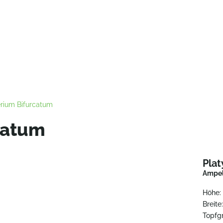
erium Bifurcatum
catum
Pla
Ampe
Höhe:
Breite
Topfg