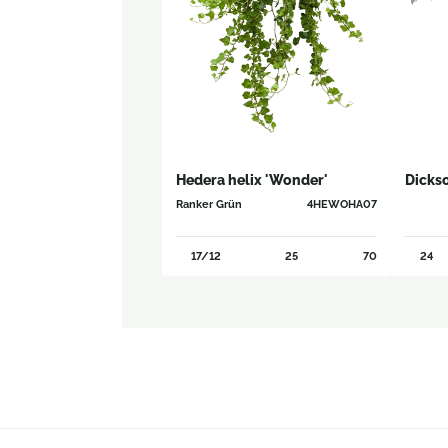
Hedera helix 'Wonder'
Dicks
Ranker Grün
4HEWOHA07
17/12
25
70
24