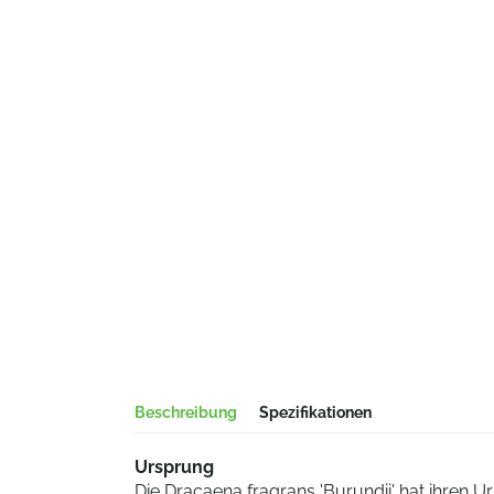
Beschreibung
Spezifikationen
Ursprung
Die Dracaena fragrans 'Burundii' hat ihren Ur