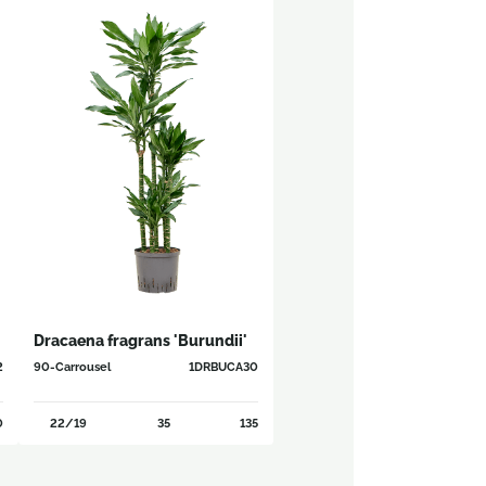
Dracaena fragrans 'Burundii'
2
90-Carrousel
1DRBUCA30
0
22/19
35
135