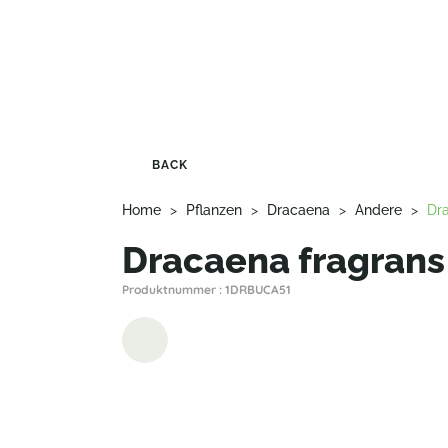
BACK
Home
>
Pflanzen
>
Dracaena
>
Andere
>
Dra
Dracaena fragrans 
Produktnummer : 1DRBUCA51