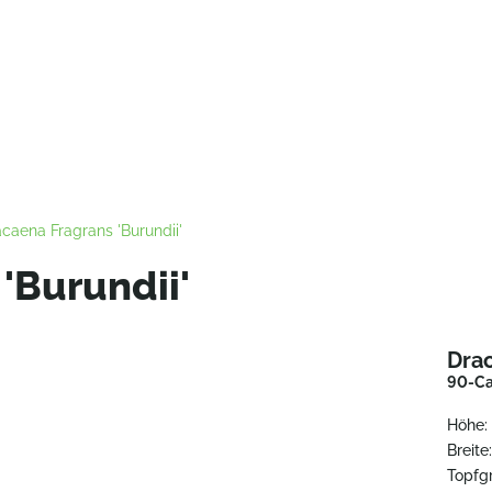
caena Fragrans 'Burundii'
'Burundii'
Drac
90-Ca
Höhe:
Breite
Topfg