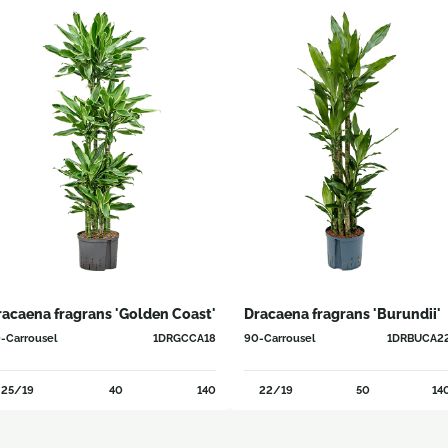
racaena fragrans 'Golden Coast'
Dracaena fragrans 'Burundii'
-Carrousel
1DRGCCA18
90-Carrousel
1DRBUCA2
25/19
40
140
22/19
50
14