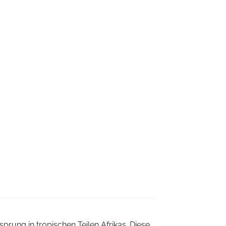
sprung in tropischen Teilen Afrikas. Diese