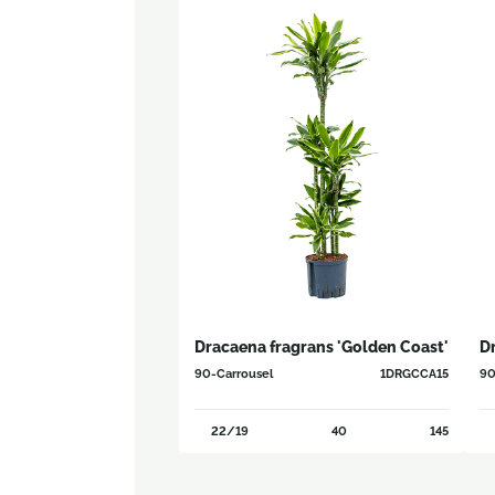
Dracaena fragrans 'Golden Coast'
D
90-Carrousel
1DRGCCA15
90
22/19
40
145