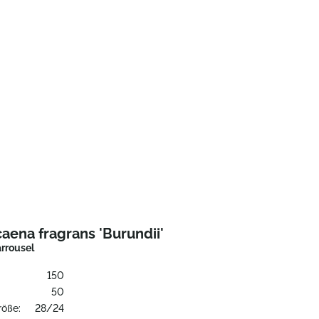
aena fragrans 'Burundii'
rrousel
150
:
50
röße:
28/24