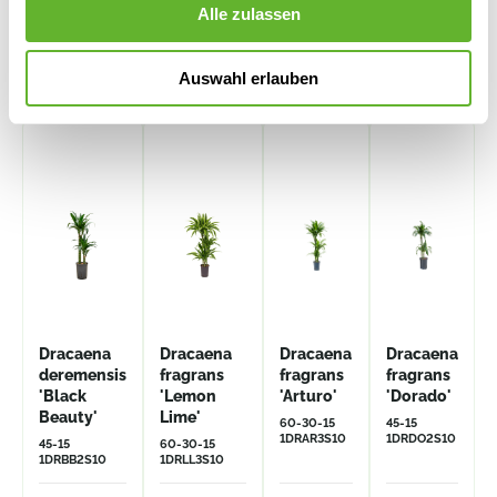
Alle zulassen
Alternative Produkte
Auswahl erlauben
Dracaena
Dracaena
Dracaena
Dracaena
deremensis
fragrans
fragrans
fragrans
'Black
'Lemon
'Arturo'
'Dorado'
Beauty'
Lime'
60-30-15
45-15
1DRAR3S10
1DRDO2S10
45-15
60-30-15
1DRBB2S10
1DRLL3S10