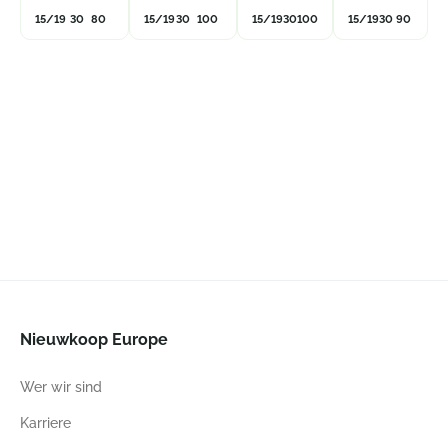
15/19
30
80
15/19
30
100
15/19
30
100
15/19
30
90
Nieuwkoop Europe
Wer wir sind
Karriere