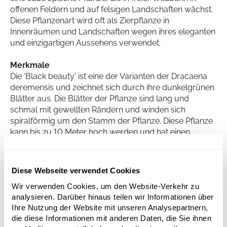
offenen Feldern und auf felsigen Landschaften wächst.
Diese Pflanzenart wird oft als Zierpflanze in
Innenräumen und Landschaften wegen ihres eleganten
und einzigartigen Aussehens verwendet.
Merkmale
Die 'Black beauty' ist eine der Varianten der Dracaena
deremensis und zeichnet sich durch ihre dunkelgrünen
Blätter aus. Die Blätter der Pflanze sind lang und
schmal mit gewellten Rändern und winden sich
spiralförmig um den Stamm der Pflanze. Diese Pflanze
kann bis zu 10 Meter hoch werden und hat einen
langsam wachsenden, holzigen Stamm. Die Dracaena
deremensis 'Black beauty' hat ein starkes, aufrechtes
Wachstum, was die Pflanze zu einer auffälligen
Diese Webseite verwendet Cookies
Erscheinung macht.
Wir verwenden Cookies, um den Website-Verkehr zu
analysieren. Darüber hinaus teilen wir Informationen über
Pflege
Ihre Nutzung der Website mit unseren Analysepartnern,
Die Dracaena deremensis 'Black beauty' erfordert
die diese Informationen mit anderen Daten, die Sie ihnen
relativ wenig Pflege. Sie mag helles, indirektes Licht,