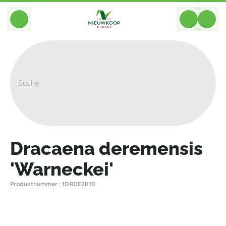
BACK
Home
>
Pflanzen
>
Dracaena
>
Deremensis
>
Dracaena Deremensis 'Warneckei'
Dracaena deremensis
'Warneckei'
Produktnummer : 1DRDE2K10