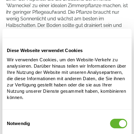
'Warneckei' zu einer idealen Zimmerpflanze machen, ist
ihr geringer Pflegeaufwand. Die Pflanze braucht nur
wenig Sonnenlicht und wächst am besten im
Halbschatten. Der Boden sollte gut drainiert sein und
während der Wachstumsperiode muss die Pflanze
regelmäßig Wasser bekommen. In der Ruheperiode,
die normalerweise im Winter liegt, ist weniger Wasser
Diese Webseite verwendet Cookies
erforderlich. Regelmäßiges Besprühen der Blätter
erhöht die Luftfeuchtigkeit, was zu einem optimalen
Wir verwenden Cookies, um den Website-Verkehr zu
Wachstum beiträgt.
analysieren. Darüber hinaus teilen wir Informationen über
Ihre Nutzung der Website mit unseren Analysepartnern,
die diese Informationen mit anderen Daten, die Sie ihnen
zur Verfügung gestellt haben oder die sie aus Ihrer
Dracaena deremensis 'Warneckei'
Nutzung unserer Dienste gesammelt haben, kombinieren
Kopf 2pp
können.
Höhe:
40
Breite:
25
Einwilligungsauswahl
Topfgröße:
15/19
Notwendig