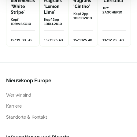
deremensis
fragrans
fragrans
'Christina'
'White
'Lemon
'Cintho'
Tuff
Stripe'
Lime'
2AGCHBP10
Kopf 2pp
1DRFC2K10
Kopf
Kopf 2pp
1DRWSKO10
1DRLL2K10
15/19
30
45
15/19
25
40
15/19
25
40
13/12
25
40
Nieuwkoop Europe
Wer wir sind
Karriere
Standorte & Kontakt