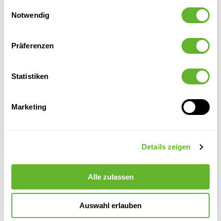
Einwilligungsauswahl
Notwendig
Höhe:
100
Breite:
40
Topfgröße:
18/19
Präferenzen
Statistiken
Marketing
Alternative Produkte
Details zeigen
Alle zulassen
Auswahl erlauben