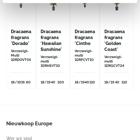
Dracaena
Dracaena
Dracaena
Dracaena
fragrans
fragrans
fragrans
fragrans
'Dorado'
'Hawaiian
'Cintho
'Golden
Sunshine'
Coast'
Verzweigt-
Verzweigt-
Multi
multi
Verzweigt-
Verzweigt-
1DRDOVT05
1DRFCVT10
multi
multi
1DRHSVT10
1DRGCVT24
18/19
35
80
18/19
40
100
18/19
40
110
18/19
40
110
Nieuwkoop Europe
Wer wir sind