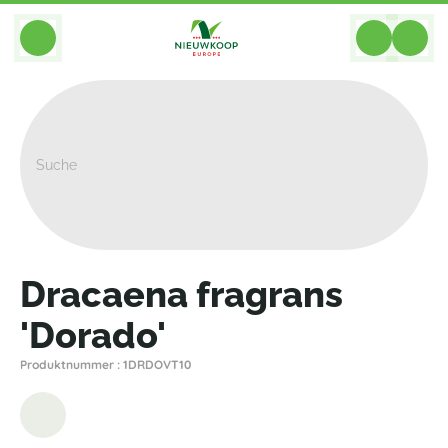
BACK
Home
>
Pflanzen
>
Dracaena
>
Fragrans Dorado
>
Dracaena Fragrans 'Dorado'
Dracaena fragrans
'Dorado'
Produktnummer : 1DRDOVT10