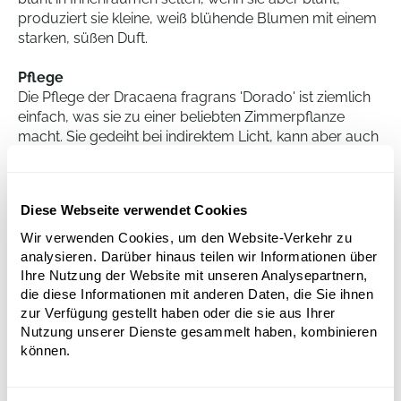
produziert sie kleine, weiß blühende Blumen mit einem
starken, süßen Duft.
Pflege
Die Pflege der Dracaena fragrans 'Dorado' ist ziemlich
einfach, was sie zu einer beliebten Zimmerpflanze
macht. Sie gedeiht bei indirektem Licht, kann aber auch
in schattigen Bereichen überleben. Die Pflanze benötigt
eine regelmäßige Bewässerung, aber es ist wichtig, zu
verhindern, dass der Boden zu nass wird, da dies
Diese Webseite verwendet Cookies
Wurzelfäule verursachen kann. Die Dracaena fragrans
'Dorado' sollte am besten in einem großzügigen
Wir verwenden Cookies, um den Website-Verkehr zu
Pflanzgefäß mit einer gut drainierten Bodenmischung
analysieren. Darüber hinaus teilen wir Informationen über
gepflanzt werden. Es wird empfohlen, die Pflanze
Ihre Nutzung der Website mit unseren Analysepartnern,
jährlich umzupflanzen, um das Wachstum und die
die diese Informationen mit anderen Daten, die Sie ihnen
zur Verfügung gestellt haben oder die sie aus Ihrer
Gesundheit zu fördern.
Nutzung unserer Dienste gesammelt haben, kombinieren
können.
Dracaena fragrans 'Dorado'
Branched-multi