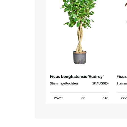
Ficus benghalensis 'Audrey'
Ficus
Stamm geflochten
1FIAUGS24
Stamm
25/19
60
140
22/