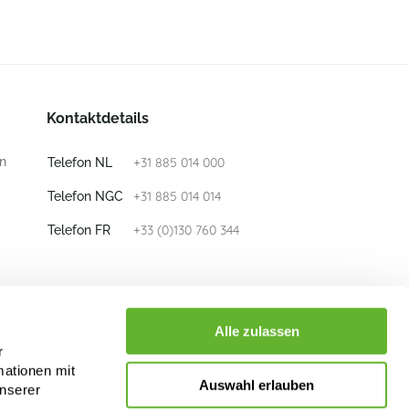
Kontaktdetails
n
+31 885 014 000
Telefon NL
+31 885 014 014
Telefon NGC
+33 (0)130 760 344
Telefon FR
E-mail
info@nieuwkoop-europe.com
Alle zulassen
r
mationen mit
Folge uns
Auswahl erlauben
unserer