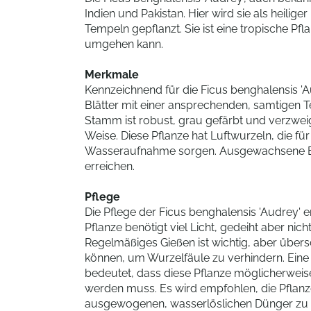
Indien und Pakistan. Hier wird sie als heili
Tempeln gepflanzt. Sie ist eine tropische P
umgehen kann.
Merkmale
Kennzeichnend für die Ficus benghalensis 'A
Blätter mit einer ansprechenden, samtigen T
Stamm ist robust, grau gefärbt und verzweigt
Weise. Diese Pflanze hat Luftwurzeln, die fü
Wasseraufnahme sorgen. Ausgewachsene Ex
erreichen.
Pflege
Die Pflege der Ficus benghalensis 'Audrey' e
Pflanze benötigt viel Licht, gedeiht aber nich
Regelmäßiges Gießen ist wichtig, aber über
können, um Wurzelfäule zu verhindern. Eine 
bedeutet, dass diese Pflanze möglicherwei
werden muss. Es wird empfohlen, die Pflan
ausgewogenen, wasserlöslichen Dünger zu f