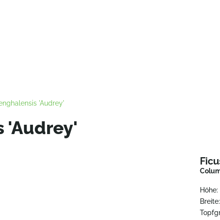
enghalensis 'Audrey'
 'Audrey'
Ficu
Colum
Höhe:
Breite
Topfg