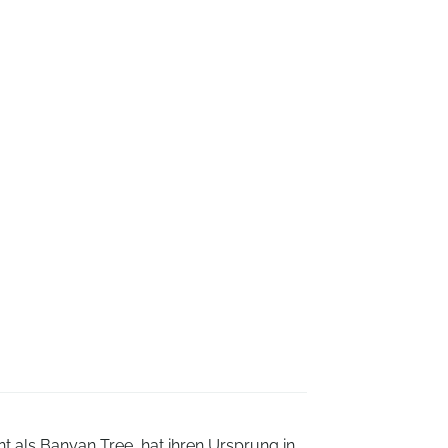
t als Banyan Tree, hat ihren Ursprung in