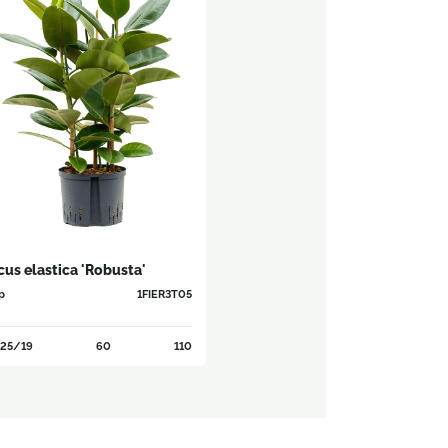
cus elastica 'Robusta'
p
1FIER3T05
25/19
60
110