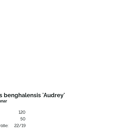
s benghalensis 'Audrey'
nar
120
:
50
röße:
22/19