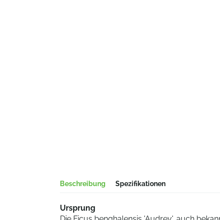
Beschreibung
Spezifikationen
Ursprung
Die Ficus benghalensis 'Audrey', auch bekann