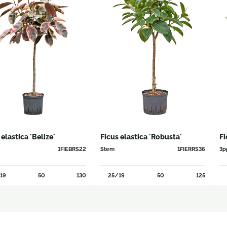
 elastica 'Belize'
Ficus elastica 'Robusta'
Fi
1FIEBRS22
Stem
1FIERRS36
3p
19
50
130
25/19
50
125