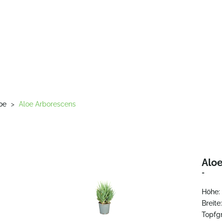
oe
>
Aloe Arborescens
Alo
-
Höhe:
Breite
Topfg