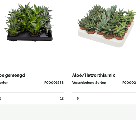
oe gemengd
Aloë/Haworthia mix
orten
F00001988
Verschiedene Sorten
F00002
6
12
5