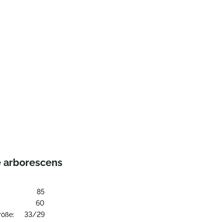
e arborescens
85
:
60
röße:
33/29