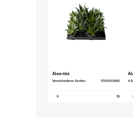
Aloe mix
Al
Verschiedene Sorten
F00001985
4 S
6
15