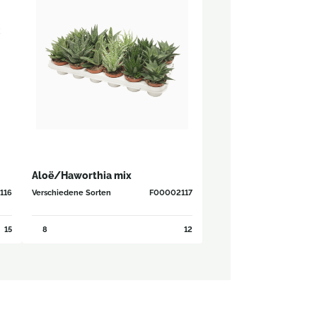
Aloë/Haworthia mix
116
Verschiedene Sorten
F00002117
15
8
12