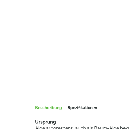
Beschreibung
Spezifikationen
Ursprung
Aloe arborescens, auch als Baum-Aloe bekan