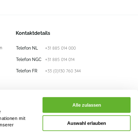
Kontaktdetails
n
+31 885 014 000
Telefon NL
+31 885 014 014
Telefon NGC
+33 (0)130 760 344
Telefon FR
E-mail
info@nieuwkoop-europe.com
Alle zulassen
r
mationen mit
Folge uns
Auswahl erlauben
unserer