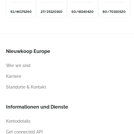
61/46
175
260
27/25
120
160
60/45
140
420
80/70
150
520
Nieuwkoop Europe
Wer wir sind
Karriere
Standorte & Kontakt
Informationen und Dienste
Kontodetails
Get connected API