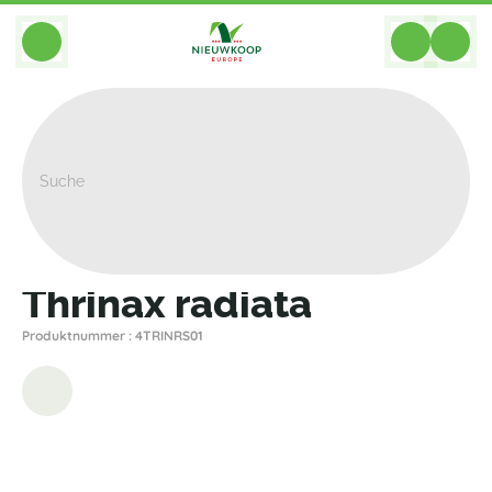
BACK
Home
>
Pflanzen
>
Palmen
>
Andere Palmen
>
Thrinax Radiata
Thrinax radiata
Produktnummer : 4TRINRS01