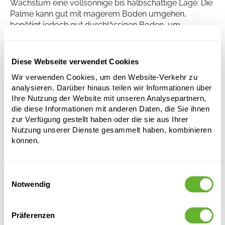
Wachstum eine vollsonnige bis halbschattige Lage. Die
Palme kann gut mit magerem Boden umgehen,
benötigt jedoch gut durchlässigen Boden, um
Wurzelfäule zu verhindern. Es ist wichtig, die Palme
regelmäßig zu gießen, aber eine Übergießung sollte
vermieden werden. Beachten Sie, dass diese Palme
Diese Webseite verwendet Cookies
salztolerant ist, was sie zu einer guten Wahl für
Wir verwenden Cookies, um den Website-Verkehr zu
Küstenlandschaften macht.
analysieren. Darüber hinaus teilen wir Informationen über
Ihre Nutzung der Website mit unseren Analysepartnern,
die diese Informationen mit anderen Daten, die Sie ihnen
Thrinax radiata
zur Verfügung gestellt haben oder die sie aus Ihrer
Stamm
Nutzung unserer Dienste gesammelt haben, kombinieren
können.
Höhe:
200
Breite:
130
Topfgröße:
47/40
Einwilligungsauswahl
Notwendig
Präferenzen