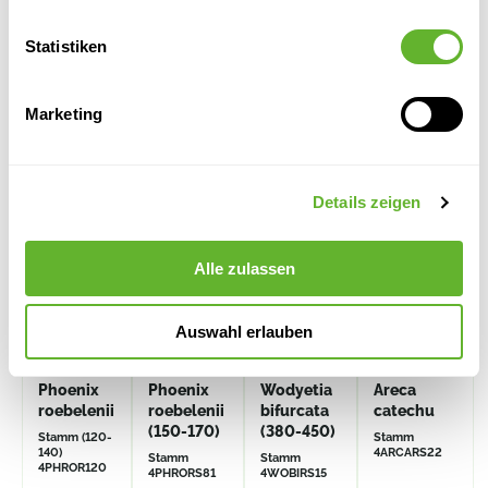
Statistiken
Alternative Produkte
Marketing
Details zeigen
Alle zulassen
Auswahl erlauben
Phoenix
Phoenix
Wodyetia
Areca
roebelenii
roebelenii
bifurcata
catechu
(150-170)
(380-450)
Stamm (120-
Stamm
140)
4ARCARS22
Stamm
Stamm
4PHROR120
4PHRORS81
4WOBIRS15