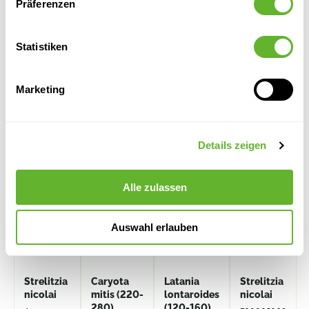
Präferenzen
Statistiken
Marketing
Alternative Produkte
Details zeigen
Alle zulassen
Auswahl erlauben
Strelitzia
Caryota
Latania
Strelitzia
nicolai
mitis (220-
lontaroides
nicolai
280)
(120-160)