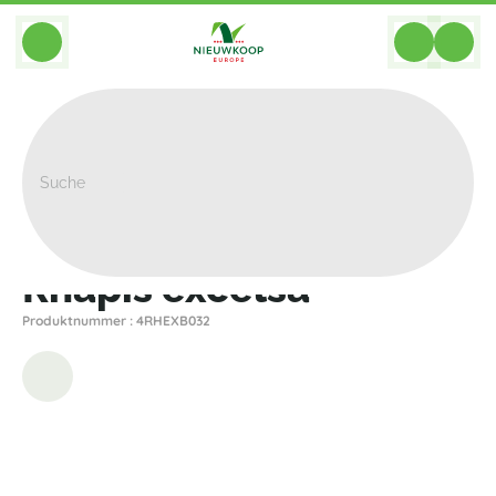
BACK
Home
>
Pflanzen
>
Palmen
>
Rhapis
>
Rhapis Excelsa
Rhapis excelsa
Produktnummer : 4RHEXB032