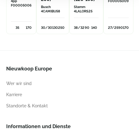
4pp
F00005009
F00005006
Busch
Stamm
4CAMIBU58
4LALORS25
35
170
30/30
130
250
38/32
90
140
27/25
90
170
Nieuwkoop Europe
Wer wir sind
Karriere
Standorte & Kontakt
Informationen und Dienste