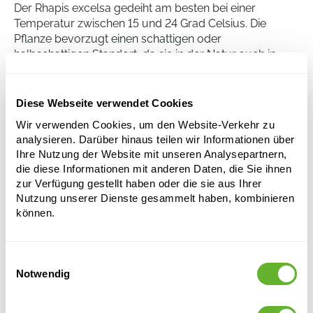
Der Rhapis excelsa gedeiht am besten bei einer
Temperatur zwischen 15 und 24 Grad Celsius. Die
Pflanze bevorzugt einen schattigen oder
halbschattigen Standort, da sie in der Natur auch in
schattigen Teilen des Waldes wächst. Der Rhapis
excelsa bevorzugt gut durchlässigen Boden und sollte
regelmäßig bewässert werden, jedoch ohne dass die
Diese Webseite verwendet Cookies
Wurzeln lange im Wasser stehen bleiben. Im
Wir verwenden Cookies, um den Website-Verkehr zu
Allgemeinen ist der Rhapis excelsa eine pflegeleichte
analysieren. Darüber hinaus teilen wir Informationen über
Pflanze, die gut an das Leben im Haus angepasst ist.
Ihre Nutzung der Website mit unseren Analysepartnern,
die diese Informationen mit anderen Daten, die Sie ihnen
zur Verfügung gestellt haben oder die sie aus Ihrer
Rhapis excelsa
Nutzung unserer Dienste gesammelt haben, kombinieren
Tuff
können.
Höhe:
170
Breite:
110
Einwilligungsauswahl
Topfgröße:
30/27
Notwendig