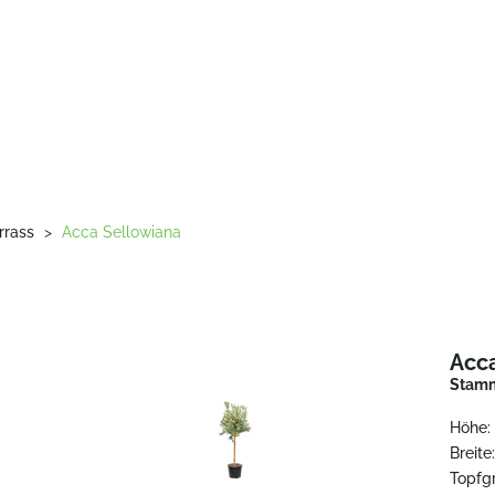
rrass
>
Acca Sellowiana
Acc
Stam
Höhe:
Breite
Topfg