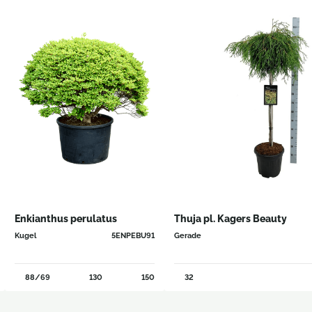
Enkianthus perulatus
Thuja pl. Kagers Beauty
Kugel
5ENPEBU91
Gerade
88/69
130
150
32