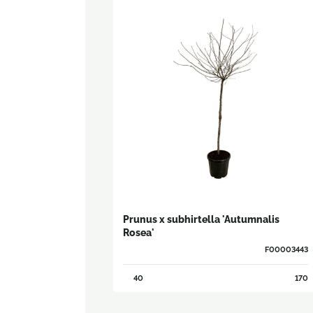
Prunus x subhirtella 'Autumnalis
Rosea'
F00003443
40
170