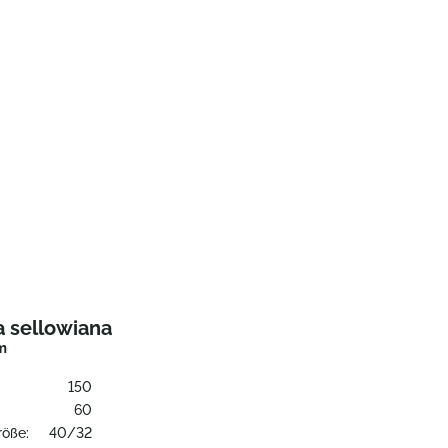
a sellowiana
m
150
:
60
röße:
40/32