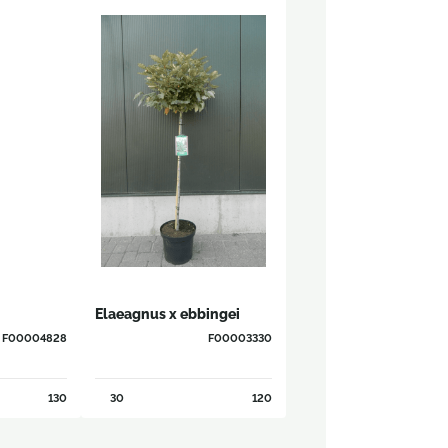
Elaeagnus x ebbingei
F00004828
F00003330
130
30
120