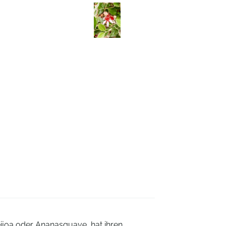
eijoa oder Ananasguave, hat ihren