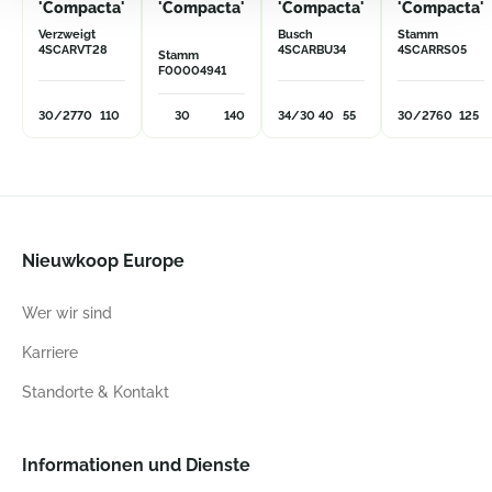
'Compacta'
'Compacta'
'Compacta'
'Compacta'
Verzweigt
Busch
Stamm
4SCARVT28
4SCARBU34
4SCARRS05
Stamm
F00004941
30/27
70
110
30
140
34/30
40
55
30/27
60
125
Nieuwkoop Europe
Wer wir sind
Karriere
Standorte & Kontakt
Informationen und Dienste