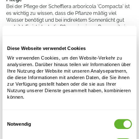
Bei der Pflege der Schefflera arboricola 'Compacta' ist
es wichtig zu wissen, dass die Pflanze mäßig viel
Wasser benötigt und bei indirektem Sonnenlicht gut
gedeiht. Es ist ideal, die Pflanze in einem Raum mit einer
Temperatur zwischen 16 und 24 Grad Celsius
aufzustellen. Darüber hinaus bevorzugt diese Pflanze
eine hohe Luftfeuchtigkeit und es ist daher vorteilhaft,
Diese Webseite verwendet Cookies
die Blätter regelmäßig zu besprühen. Überwässerung
Wir verwenden Cookies, um den Website-Verkehr zu
und Wassersättigung sollten jedoch vermieden
analysieren. Darüber hinaus teilen wir Informationen über
werden, um Wurzelfäule zu verhindern.
Ihre Nutzung der Website mit unseren Analysepartnern,
die diese Informationen mit anderen Daten, die Sie ihnen
zur Verfügung gestellt haben oder die sie aus Ihrer
Schefflera arboricola 'Compacta'
Nutzung unserer Dienste gesammelt haben, kombinieren
können.
Verzweigt/Säule
Höhe:
100
Breite:
50
Einwilligungsauswahl
Topfgröße:
30/27
Notwendig