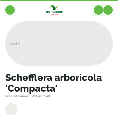
BACK
Home
>
Pflanzen
>
Schefflera
>
Arboricola Andere
>
Schefflera Arboricola 'Compacta'
Schefflera arboricola
'Compacta'
Produktnummer : 4SCARSS40