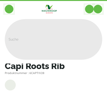
BACK
Home
>
Pflanzgefasse
>
Capi
>
Nature Rib
>
Capi Roots Rib
Capi Roots Rib
Produktnummer : 6CAPTIV28