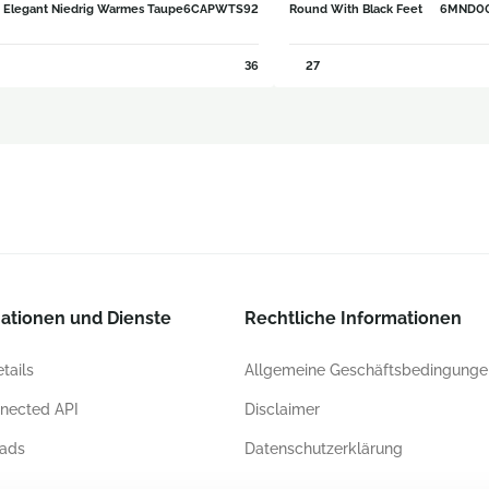
 Elegant Niedrig Warmes Taupe
6CAPWTS92
Round With Black Feet
6MND0
36
27
ationen und Dienste
Rechtliche Informationen
tails
Allgemeine Geschäftsbedingunge
nected API
Disclaimer
ads
Datenschutzerklärung