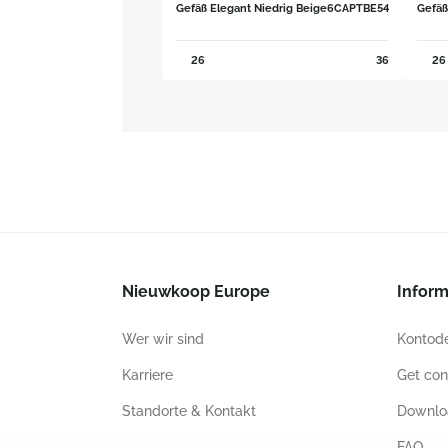
Gefäß Elegant Niedrig Beige
6CAPTBE54
Gefäß
26
36
26
Nieuwkoop Europe
Inform
Wer wir sind
Kontode
Karriere
Get con
Standorte & Kontakt
Downlo
FAQ