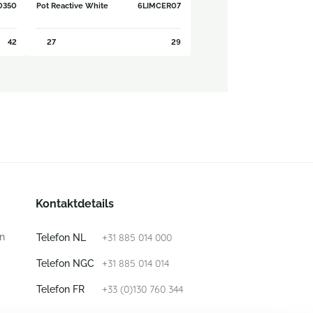
0350
Pot Reactive White
6LIMCER07
42
27
29
Kontaktdetails
n
+31 885 014 000
Telefon NL
+31 885 014 014
Telefon NGC
+33 (0)130 760 344
Telefon FR