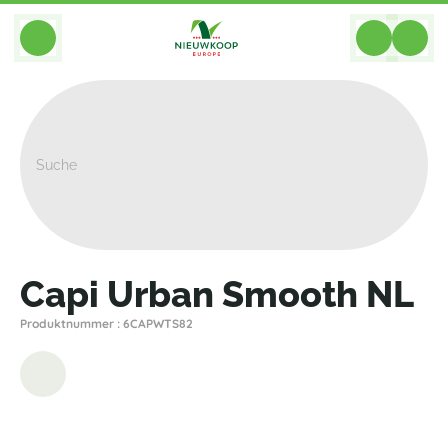
BACK
Home
>
Pflanzgefasse
>
Capi
>
Urban Smooth
>
Capi Urban Smooth NL
Capi Urban Smooth NL
Produktnummer : 6CAPWTS82