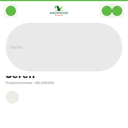
BACK
Home
>
Pflanzgefasse
>
Elho
>
Sereh
>
Sereh
Sereh
Produktnummer : 6ELHSE25G