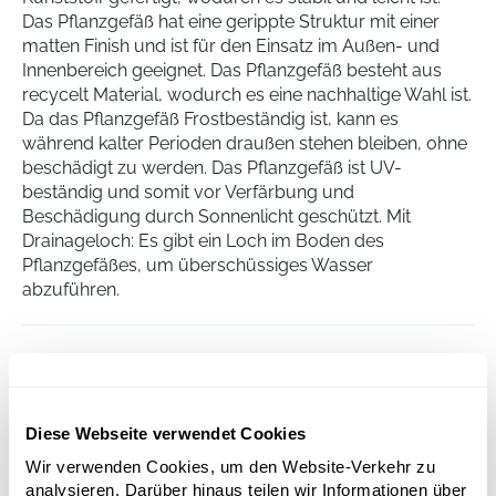
Das Pflanzgefäß hat eine gerippte Struktur mit einer
matten Finish und ist für den Einsatz im Außen- und
Innenbereich geeignet. Das Pflanzgefäß besteht aus
recycelt Material, wodurch es eine nachhaltige Wahl ist.
Da das Pflanzgefäß Frostbeständig ist, kann es
während kalter Perioden draußen stehen bleiben, ohne
beschädigt zu werden. Das Pflanzgefäß ist UV-
beständig und somit vor Verfärbung und
Beschädigung durch Sonnenlicht geschützt. Mit
Drainageloch: Es gibt ein Loch im Boden des
Pflanzgefäßes, um überschüssiges Wasser
abzuführen.
Sereh
Round Nordic Green
Diese Webseite verwendet Cookies
Höhe:
21
Tiefe:
20
Wir verwenden Cookies, um den Website-Verkehr zu
Durchmesser:
25
analysieren. Darüber hinaus teilen wir Informationen über