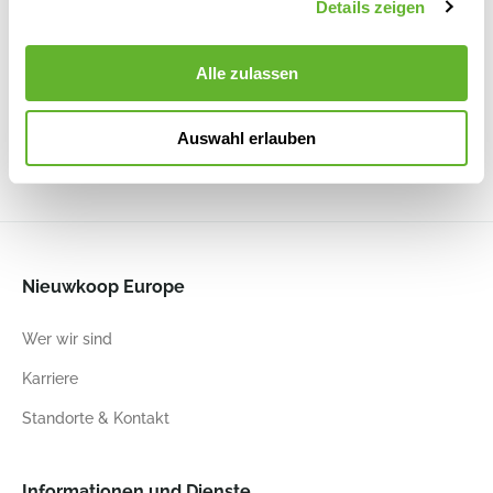
Details zeigen
Brussels®
Brussels®
B.For Soft
B.For Soft
Round
Round White
Round White
Round
Alle zulassen
Anthracite
6ELHBR25W
6ELHBSR22
Anthracite
6ELHBR25A
6ELHBSR26
Auswahl erlauben
24
23
24
23
25
23
25
23
Nieuwkoop Europe
Wer wir sind
Karriere
Standorte & Kontakt
Informationen und Dienste