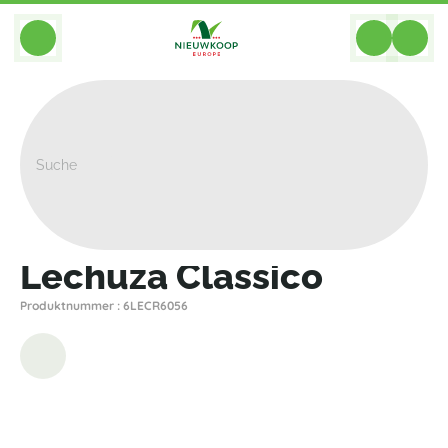
BACK
Home
>
Pflanzgefasse
>
Lechuza
>
Premium
>
Lechuza Classico
Lechuza Classico
Produktnummer : 6LECR6056