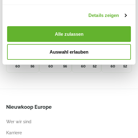
Details zeigen
Lechuza
Lechuza
Cuenco
Maceta
Premium
Premium
Simple Bowl
Simple
Classico
Classico
Pot
Round
6VONCUES3
6VONMACS2
60
60
Alle zulassen
All Inclusive
All Inclusive
Set Anthrazit
Set Weiß
Metallic
Hochglanz
Auswahl erlauben
6LECR6083
6LECR6080
60
56
60
56
60
52
60
52
Nieuwkoop Europe
Wer wir sind
Karriere