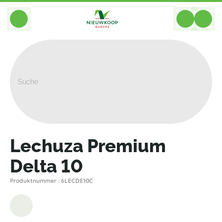
BACK
Home
>
Pflanzgefasse
>
Lechuza
>
Tischmodelle
>
Lechuza Premium Delta 10
Lechuza Premium
Delta 10
Produktnummer : 6LECDE10C