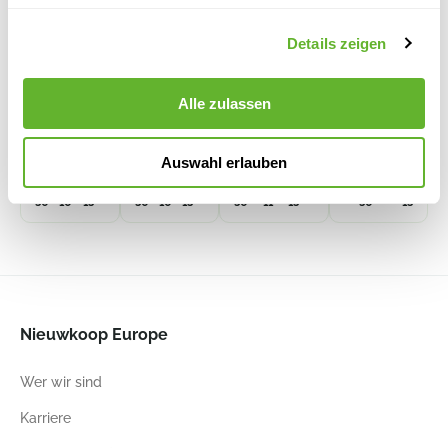
Details zeigen
Lechuza
Lechuza
Lechuza
Lechuza
Premium
Premium
Premium
Cubeto
Delta 10
Delta 10
Delta 10
Stone 30
Alle zulassen
All Inclusive
All Inclusive
All Inclusive
All Inclusive
Set Weiß
Set Taupe
Set Scarlet Rot
Set
6LECDE10A
Hochglanz
Hochglanz
Schiefergrau
6LECDE10T
6LECDE10U
6LECCU30B
Auswahl erlauben
30
10
13
30
10
13
30
11
13
30
13
Nieuwkoop Europe
Wer wir sind
Karriere