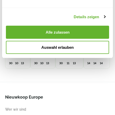
Details zeigen
Lechuza
Lechuza
Lechuza
Lechuza
Premium
Premium
Premium
Cube
Alle zulassen
Delta 10
Delta 10
Delta 10
Glossy 14
All Inclusive
All Inclusive
All Inclusive
All Inclusive
Set Weiß
Set Anthrazit
Set Scarlet
Set Anthrazit
6LECDE10A
Metallic
Rot Hochglanz
Hochglanz
Auswahl erlauben
6LECDE10C
6LECDE10U
6LECCG402
30
10
13
30
10
13
30
11
13
14
14
14
Nieuwkoop Europe
Wer wir sind