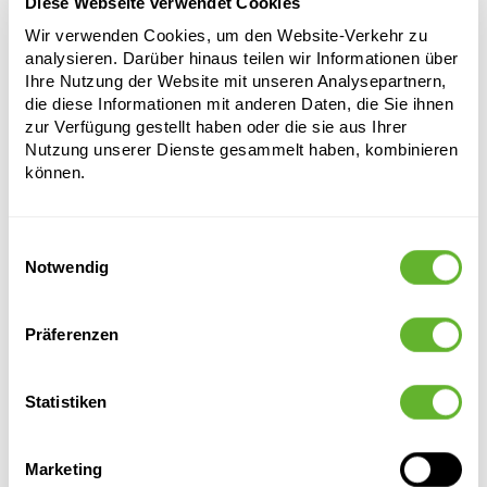
Länge:
30
Diese Webseite verwendet Cookies
Breite:
10
Wir verwenden Cookies, um den Website-Verkehr zu
Tiefe:
8
analysieren. Darüber hinaus teilen wir Informationen über
Öffnung:
9
Ihre Nutzung der Website mit unseren Analysepartnern,
die diese Informationen mit anderen Daten, die Sie ihnen
zur Verfügung gestellt haben oder die sie aus Ihrer
Nutzung unserer Dienste gesammelt haben, kombinieren
können.
Einwilligungsauswahl
Notwendig
Alternative Produkte
Präferenzen
Statistiken
Marketing