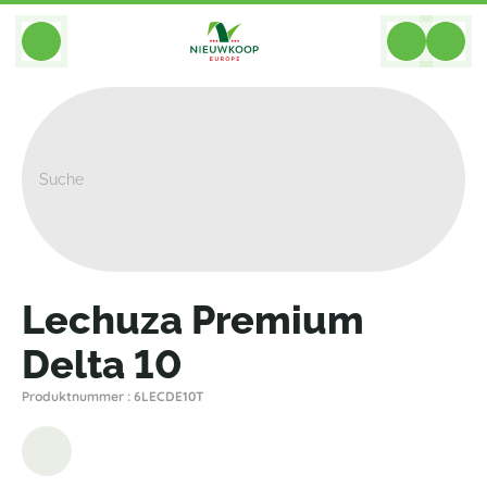
BACK
Home
>
Pflanzgefasse
>
Lechuza
>
Tischmodelle
>
Lechuza Premium Delta 10
Lechuza Premium
Delta 10
Produktnummer : 6LECDE10T