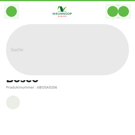
BACK
Home
>
Pflanzgefasse
>
Plantinum
>
Bosco
>
Bosco
Bosco
Produktnummer : 6BOSA0206