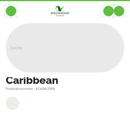
BACK
Home
>
Pflanzgefasse
>
Plantinum
>
Caribbean
>
Caribbean
Caribbean
Produktnummer : 6CARA2398