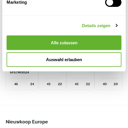
Marketing
Details zeigen
Alle zulassen
Mountain
Cascara
Cascara
Baq Atlas
Auswahl erlauben
Francis XS
Matt
Struktur
Bowl Brown
Dioriet Grey
6CAS05610
6CAS05550
6ATLSBB26
6FSTMO024
46
24
43
22
43
22
40
20
Nieuwkoop Europe