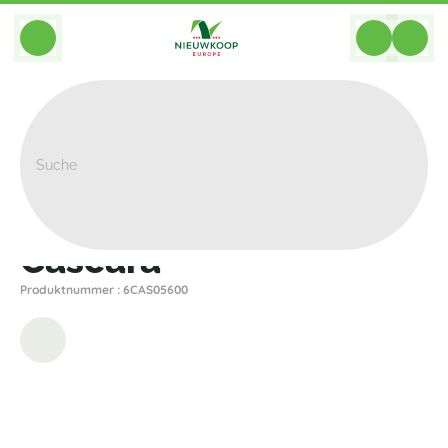
BACK
Home
>
Pflanzgefasse
>
Plantinum
>
Cascara
>
Cascara
Cascara
Produktnummer : 6CAS05600