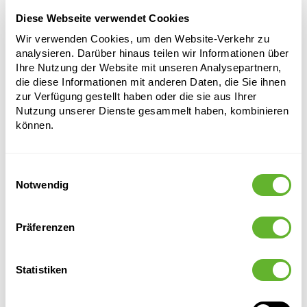
Öffnung:
39
Diese Webseite verwendet Cookies
Wir verwenden Cookies, um den Website-Verkehr zu
Wählen Sie eine Farbpalette, um dieses Produkt in
analysieren. Darüber hinaus teilen wir Informationen über
Ihren Warenkorb zu legen
Ihre Nutzung der Website mit unseren Analysepartnern,
die diese Informationen mit anderen Daten, die Sie ihnen
zur Verfügung gestellt haben oder die sie aus Ihrer
Nutzung unserer Dienste gesammelt haben, kombinieren
Wählen Sie Ihre Farbkombination
können.
Einwilligungsauswahl
Notwendig
Präferenzen
Alternative Produkte
Statistiken