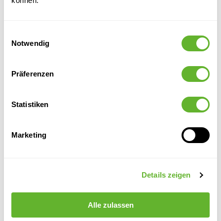
können.
Alternative Produkte
Einwilligungsauswahl
Notwendig
Präferenzen
Statistiken
Marketing
Laos
Laos
Laos
Laos
Emperor
Emperor
Emperor
Emperor
Ocean Blue
Green
Black
Cream
6LAOR6370
6LAOR6380
6LAOR6330
6LAOR6340
Details zeigen
64
80
64
80
64
80
64
80
Alle zulassen