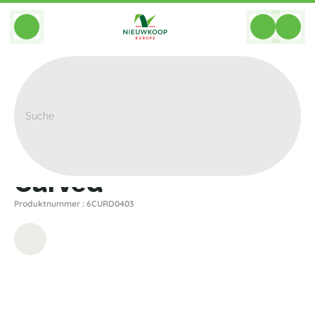
BACK
Home
>
Pflanzgefasse
>
Plantinum
>
Curved
>
Curved
Curved
Produktnummer : 6CURD0403