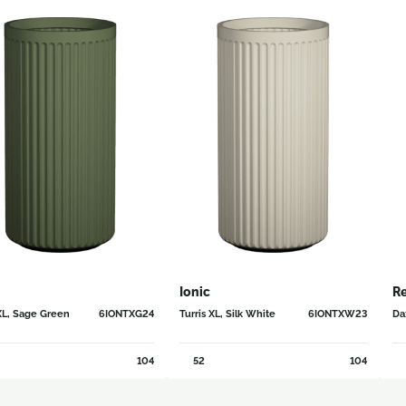
Ionic
Re
 XL, Sage Green
6IONTXG24
Turris XL, Silk White
6IONTXW23
Da
104
52
104