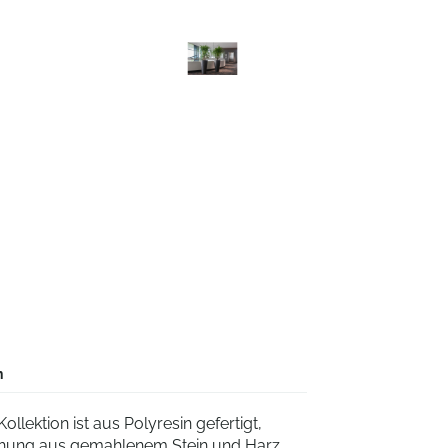
n
lektion ist aus Polyresin gefertigt,
schung aus gemahlenem Stein und Harz