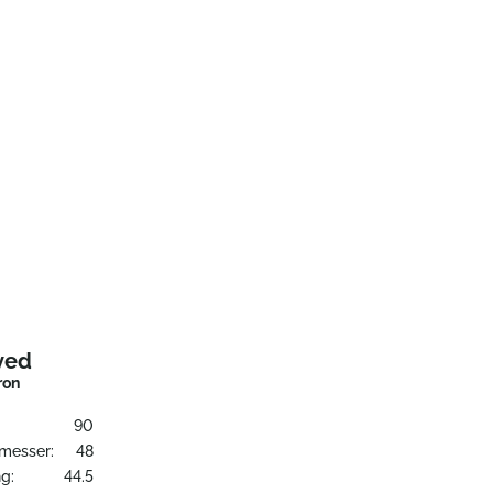
ved
ron
90
messer:
48
g:
44.5