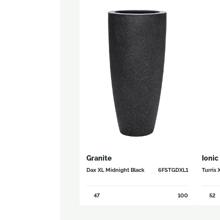
Granite
Ionic
Dax XL Midnight Black
6FSTGDXL1
Turris
47
100
52