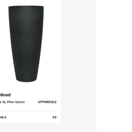
fined
x XL Pine Green
6PPNRD162
46.5
99