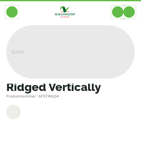
BACK
Home
>
Pflanzgefasse
>
Pottery Pots
>
Ridged
>
Ridged Vertically
Ridged Vertically
Produktnummer : 6FSTRIGO4