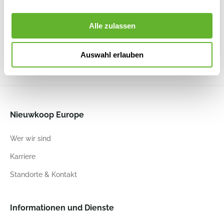
Vertically
Horizontally
Horizontally
Raindrop
Patt High S
Cody S Cement
Cody S Dark
Cylinder
Cement
6FSTRICC2
Grey
Anthracite
Alle zulassen
6FSTRICP3
6FSTRIGC2
6RDPAT516
29
43
28
45
28
45
36
39
Auswahl erlauben
Nieuwkoop Europe
Wer wir sind
Karriere
Standorte & Kontakt
Informationen und Dienste