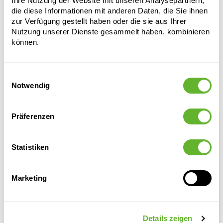
Ihre Nutzung der Website mit unseren Analysepartnern,
die diese Informationen mit anderen Daten, die Sie ihnen
zur Verfügung gestellt haben oder die sie aus Ihrer
Nutzung unserer Dienste gesammelt haben, kombinieren
können.
Einwilligungsauswahl
Alternative Produkte
Notwendig
Präferenzen
Statistiken
Marketing
Ridged
Ridged
Ridged
Baq
Details zeigen