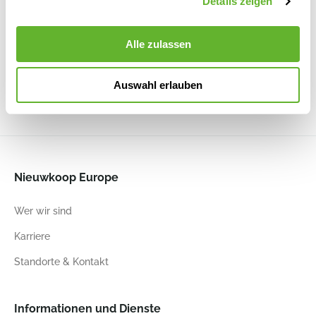
Details zeigen
Colorado
Baq
Baq Dune
Ryan
Dune
Vase
Partner
Pot High
Chocolate
Brown Beige
Shiny Gold
Partner
Brown
6DUNBR21A
6PTR66433
Alle zulassen
Beige
6COLVCB34
6DUNBE21A
Auswahl erlauben
27
46
25
40
25
40
27
50
Nieuwkoop Europe
Wer wir sind
Karriere
Standorte & Kontakt
Informationen und Dienste