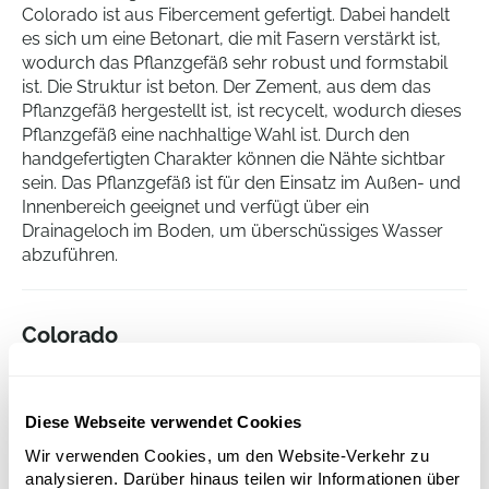
Colorado ist aus Fibercement gefertigt. Dabei handelt
es sich um eine Betonart, die mit Fasern verstärkt ist,
wodurch das Pflanzgefäß sehr robust und formstabil
ist. Die Struktur ist beton. Der Zement, aus dem das
Pflanzgefäß hergestellt ist, ist recycelt, wodurch dieses
Pflanzgefäß eine nachhaltige Wahl ist. Durch den
handgefertigten Charakter können die Nähte sichtbar
sein. Das Pflanzgefäß ist für den Einsatz im Außen- und
Innenbereich geeignet und verfügt über ein
Drainageloch im Boden, um überschüssiges Wasser
abzuführen.
Colorado
Vase Terra Dark
Höhe:
46
Diese Webseite verwendet Cookies
Tiefe:
45
Durchmesser:
27
Wir verwenden Cookies, um den Website-Verkehr zu
Öffnung:
17
analysieren. Darüber hinaus teilen wir Informationen über