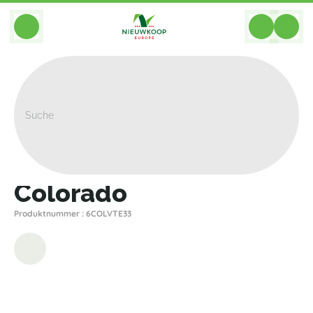
BACK
Home
>
Pflanzgefasse
>
Private Label
>
Colorado
>
Colorado
Colorado
Produktnummer : 6COLVTE33