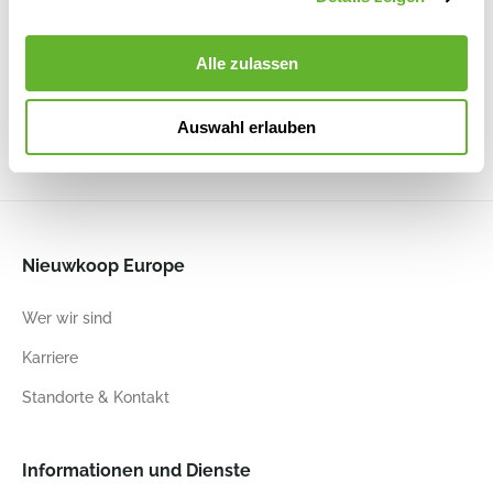
Emperor
Lammie
Lammie
Triest
Black
6TH173115
Pot Rose
Pot Safari
Pot Dutch
Rouge
Dream
Beauty Spring
Alle zulassen
6PTR72702
6PTR75246
6PTR74748
30
42
30
42
30
42
30
49
Auswahl erlauben
Nieuwkoop Europe
Wer wir sind
Karriere
Standorte & Kontakt
Informationen und Dienste