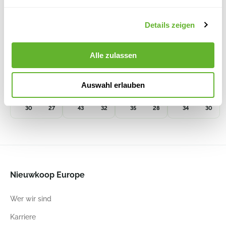
Details zeigen
Alle zulassen
Kulturtopf
Kulturtopf
Kulturtopf
Kulturtopf
Elegance
40 ltr.
25 ltr.
Elegance
Anthrazit
6CPO42320
6CPO35280
Anthrazit
Auswahl erlauben
6CPOGEL30
6CPOGEL34
30
27
43
32
35
28
34
30
Nieuwkoop Europe
Wer wir sind
Karriere