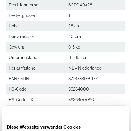
Produktnummer
6CPO40X28
Bestellgrösse
1
Höhe
28 cm
Durchmesser
40 cm
Gewicht
0,5 kg
Ursprungsland
IT - Italien
Herkunftsland
NL - Niederlande
EAN/GTIN
8718233035172
HS-Code
39264000
HS-Code UK
3926400090
Menge pro Palette
300
Diese Webseite verwendet Cookies