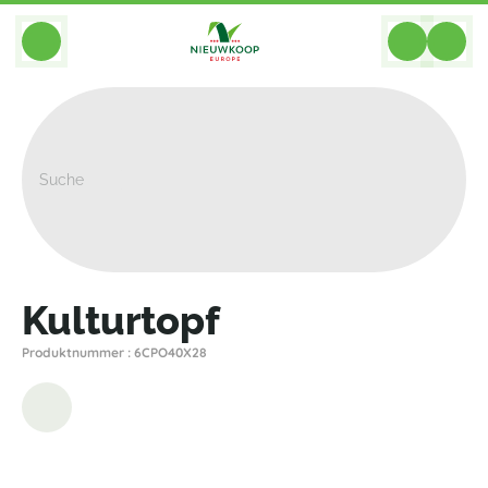
BACK
Home
>
Werkzeuge
>
Kulturtopfe
>
Nieuwkoop Europe
>
Kulturtopf
Kulturtopf
Produktnummer : 6CPO40X28