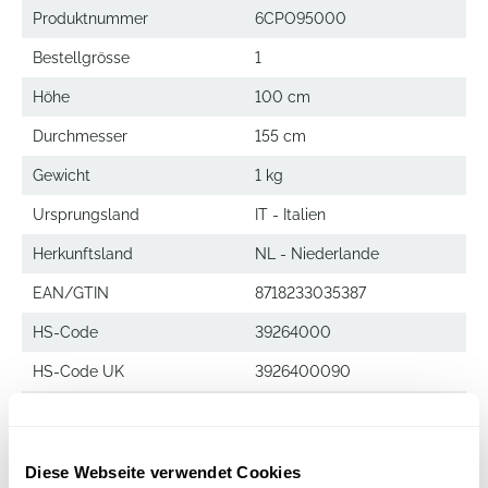
Produktnummer
6CPO95000
Bestellgrösse
1
Höhe
100 cm
Durchmesser
155 cm
Gewicht
1 kg
Ursprungsland
IT - Italien
Herkunftsland
NL - Niederlande
EAN/GTIN
8718233035387
HS-Code
39264000
HS-Code UK
3926400090
Menge pro Palette
8
Diese Webseite verwendet Cookies