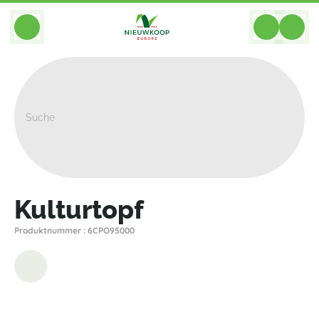
BACK
Home
>
Werkzeuge
>
Kulturtopfe
>
Nieuwkoop Europe
>
Kulturtopf
Kulturtopf
Produktnummer : 6CPO95000