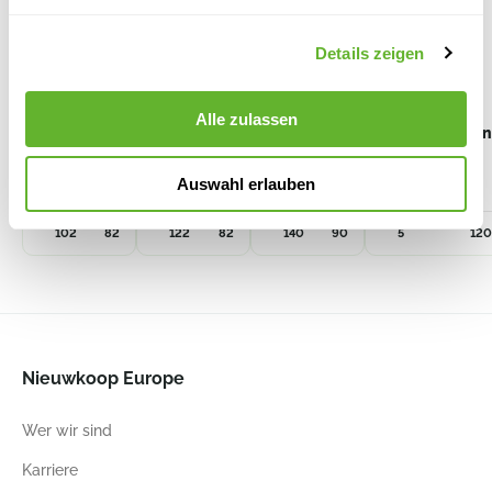
Details zeigen
Alle zulassen
Kulturtopf
Kulturtopf
Kulturtopf
Moosstäbchen
500 ltr.
750 ltr.
1000 ltr.
120 CM
6CPO10282
6CPO12282
6CPO90000
6DHMSTOK1
Auswahl erlauben
102
82
122
82
140
90
5
120
Nieuwkoop Europe
Wer wir sind
Karriere