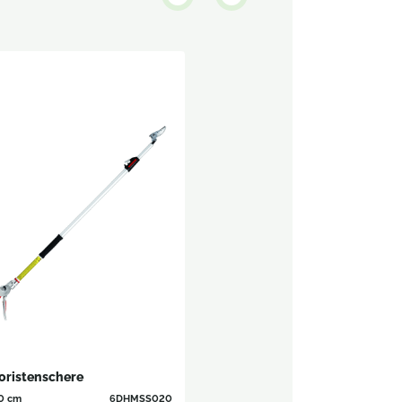
oristenschere
0 cm
6DHMSS020