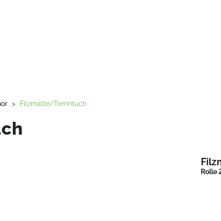
hor
>
Filzmatte/Trenntuch
uch
Fil
Rolle 