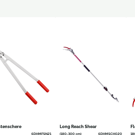
stenschere
Long Reach Shear
Fl
6DHMFSN21
(180-300 cm)
6DHMSCH020
18