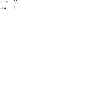
ndeur:
33
ture:
24