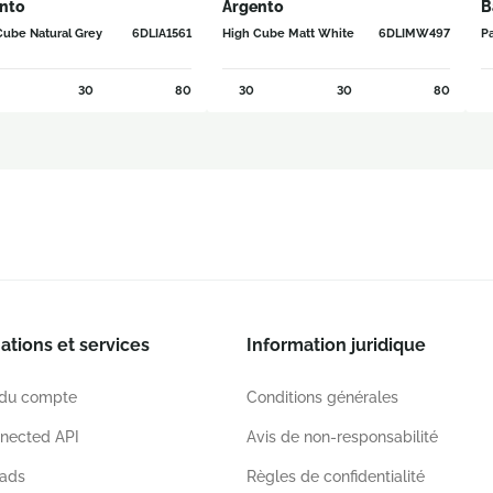
nto
Argento
B
Cube Natural Grey
6DLIA1561
High Cube Matt White
6DLIMW497
Pa
30
80
30
30
80
ations et services
Information juridique
 du compte
Conditions générales
nected API
Avis de non-responsabilité
ads
Règles de confidentialité