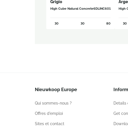
Grigio
Arge
High Cube Natural Concrete
6DLINC601
High 
30
30
80
30
Nieuwkoop Europe
Inform
Qui sommes-nous ?
Details
Offres d'emploi
Get con
Sites et contact
Downlo