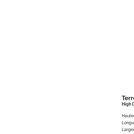
Ter
High 
Haute
Longu
Largeu