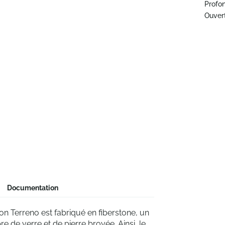
Profo
Ouver
Documentation
ion Terreno est fabriqué en fiberstone, un
 de verre et de pierre broyée. Ainsi, le