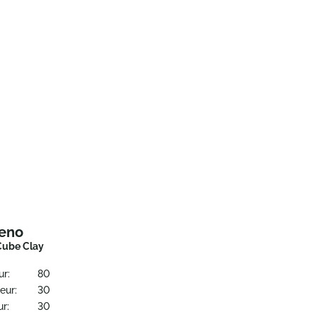
reno
Cube Clay
ur:
80
eur:
30
r:
30